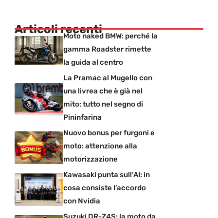
Articoli recenti
Moto naked BMW: perché la
gamma Roadster rimette
la guida al centro
La Pramac al Mugello con
una livrea che è già nel
mito: tutto nel segno di
Pininfarina
Nuovo bonus per furgoni e
moto: attenzione alla
motorizzazione
Kawasaki punta sull’AI: in
cosa consiste l’accordo
con Nvidia
Suzuki DR-Z4S: la moto da