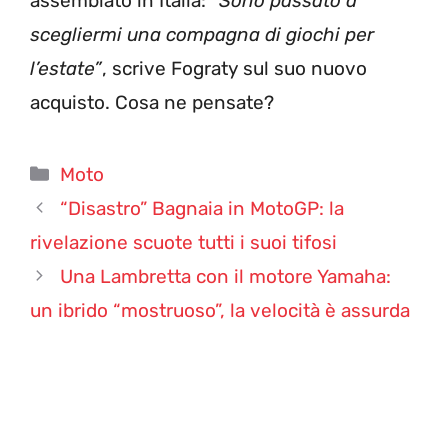
assemblato in Italia:
“Sono passato a
scegliermi una compagna di giochi per
l’estate”
, scrive Fograty sul suo nuovo
acquisto. Cosa ne pensate?
Categorie
Moto
“Disastro” Bagnaia in MotoGP: la
rivelazione scuote tutti i suoi tifosi
Una Lambretta con il motore Yamaha:
un ibrido “mostruoso”, la velocità è assurda