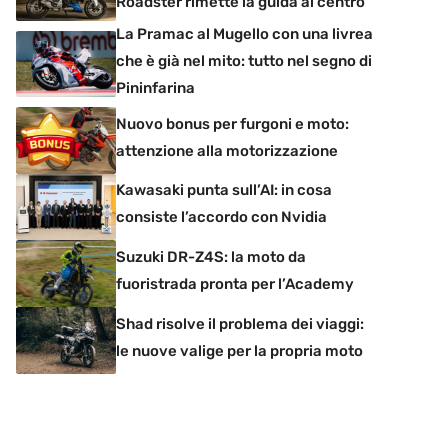
Roadster rimette la guida al centro
La Pramac al Mugello con una livrea
che è già nel mito: tutto nel segno di
Pininfarina
Nuovo bonus per furgoni e moto:
attenzione alla motorizzazione
Kawasaki punta sull’AI: in cosa
consiste l’accordo con Nvidia
Suzuki DR-Z4S: la moto da
fuoristrada pronta per l’Academy
Shad risolve il problema dei viaggi:
le nuove valige per la propria moto