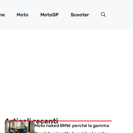
me
Moto
MotoGP
Scooter
Articoli recenti
Moto naked BMW: perché la gamma