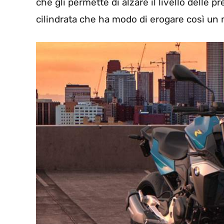
che gli permette di alzare il livello delle p
cilindrata che ha modo di erogare così un 