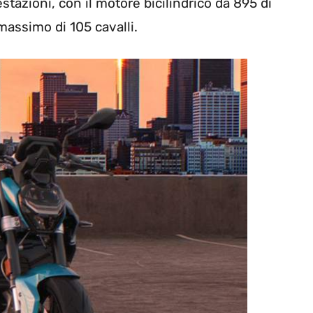
restazioni, con il motore bicilindrico da 895 di
massimo di 105 cavalli.