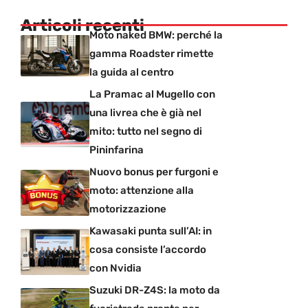
Articoli recenti
Moto naked BMW: perché la
gamma Roadster rimette
la guida al centro
La Pramac al Mugello con
una livrea che è già nel
mito: tutto nel segno di
Pininfarina
Nuovo bonus per furgoni e
moto: attenzione alla
motorizzazione
Kawasaki punta sull’AI: in
cosa consiste l’accordo
con Nvidia
Suzuki DR-Z4S: la moto da