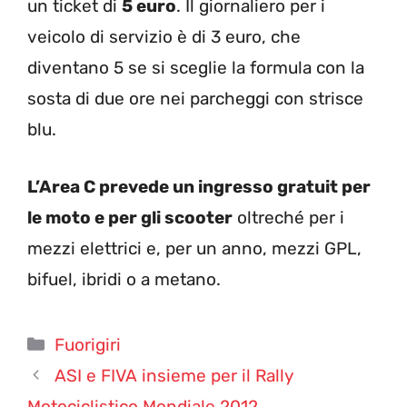
un ticket di
5 euro
. Il giornaliero per i
veicolo di servizio è di 3 euro, che
diventano 5 se si sceglie la formula con la
sosta di due ore nei parcheggi con strisce
blu.
L’Area C prevede un ingresso gratuit per
le moto e per gli scooter
oltreché per i
mezzi elettrici e, per un anno, mezzi GPL,
bifuel, ibridi o a metano.
Categorie
Fuorigiri
ASI e FIVA insieme per il Rally
Motociclistico Mondiale 2012