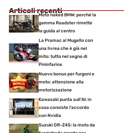
Articoli recenti
Moto naked BMW: perché la
gamma Roadster rimette
la guida al centro
La Pramac al Mugello con
una livrea che è già nel
mito: tutto nel segno di
Pininfarina
Nuovo bonus per furgoni e
moto: attenzione alla
motorizzazione
Kawasaki punta sull’AI: in
cosa consiste l’accordo
con Nvidia
Suzuki DR-Z4S: la moto da
fuoristrada pronta per