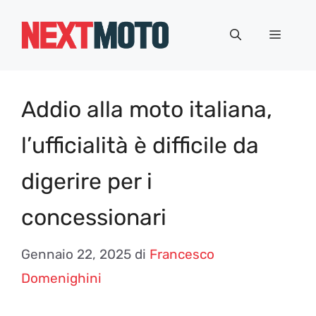
Vai
al
Menu
contenuto
Addio alla moto italiana,
l’ufficialità è difficile da
digerire per i
concessionari
Gennaio 22, 2025
di
Francesco
Domenighini