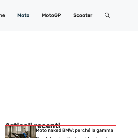
me
Moto
MotoGP
Scooter
Articoli recenti
Moto naked BMW: perché la gamma