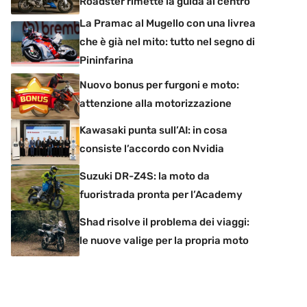
Roadster rimette la guida al centro
La Pramac al Mugello con una livrea
che è già nel mito: tutto nel segno di
Pininfarina
Nuovo bonus per furgoni e moto:
attenzione alla motorizzazione
Kawasaki punta sull’AI: in cosa
consiste l’accordo con Nvidia
Suzuki DR-Z4S: la moto da
fuoristrada pronta per l’Academy
Shad risolve il problema dei viaggi:
le nuove valige per la propria moto