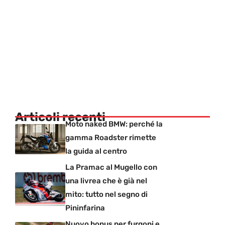
Articoli recenti
Moto naked BMW: perché la
gamma Roadster rimette
la guida al centro
La Pramac al Mugello con
una livrea che è già nel
mito: tutto nel segno di
Pininfarina
Nuovo bonus per furgoni e