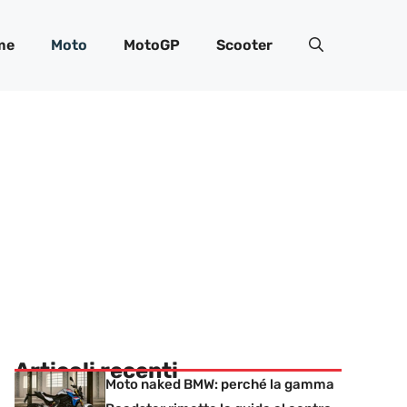
me
Moto
MotoGP
Scooter
Articoli recenti
Moto naked BMW: perché la gamma