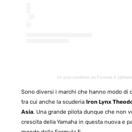
Un post condiviso da Formula E (@fiafo
Sono diversi i marchi che hanno modo di co
tra cui anche la scuderia
Iron Lynx Theod
Asia
. Una grande pilota dunque che non ved
crescita della Yamaha in questa nuova e p
mondo della Formula E.