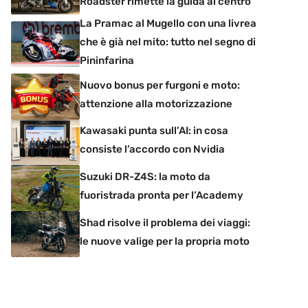
Roadster rimette la guida al centro
La Pramac al Mugello con una livrea
che è già nel mito: tutto nel segno di
Pininfarina
Nuovo bonus per furgoni e moto:
attenzione alla motorizzazione
Kawasaki punta sull’AI: in cosa
consiste l’accordo con Nvidia
Suzuki DR-Z4S: la moto da
fuoristrada pronta per l’Academy
Shad risolve il problema dei viaggi:
le nuove valige per la propria moto