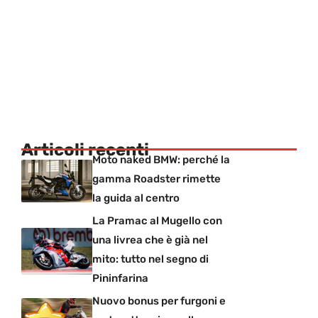
Articoli recenti
Moto naked BMW: perché la
gamma Roadster rimette
la guida al centro
La Pramac al Mugello con
una livrea che è già nel
mito: tutto nel segno di
Pininfarina
Nuovo bonus per furgoni e