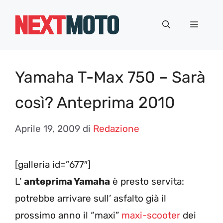
Vai
al
Menu
contenuto
Yamaha T-Max 750 – Sarà
così? Anteprima 2010
Aprile 19, 2009
di
Redazione
[galleria id=”677″]
L’
anteprima Yamaha
è presto servita:
potrebbe arrivare sull’ asfalto già il
prossimo anno il “maxi”
maxi-scooter
dei