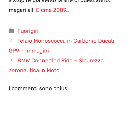
a stupire già verso la fine di quest’anno,
magari all’
Eicma 2009
…
Categorie
Fuorigiri
Telaio Monoscocca in Carbonio Ducati
GP9 – Immagini
BMW Connected Ride – Sicurezza
aeronautica in Moto
I commenti sono chiusi.