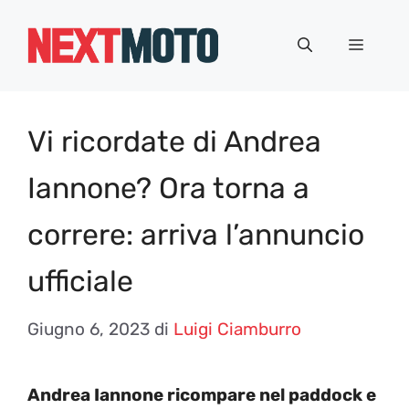
Vai
al
Menu
contenuto
Vi ricordate di Andrea
Iannone? Ora torna a
correre: arriva l’annuncio
ufficiale
Giugno 6, 2023
di
Luigi Ciamburro
Andrea Iannone ricompare nel paddock e