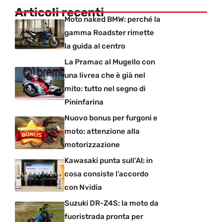
Articoli recenti
Moto naked BMW: perché la
gamma Roadster rimette
la guida al centro
La Pramac al Mugello con
una livrea che è già nel
mito: tutto nel segno di
Pininfarina
Nuovo bonus per furgoni e
moto: attenzione alla
motorizzazione
Kawasaki punta sull’AI: in
cosa consiste l’accordo
con Nvidia
Suzuki DR-Z4S: la moto da
fuoristrada pronta per