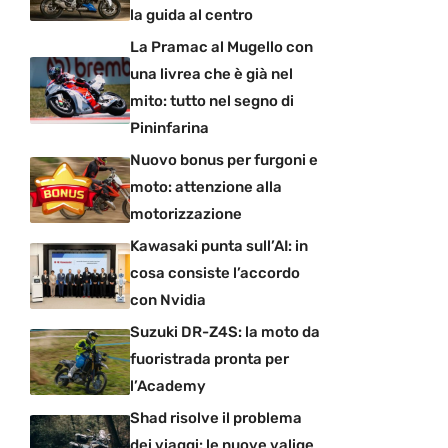
la guida al centro
La Pramac al Mugello con
una livrea che è già nel
mito: tutto nel segno di
Pininfarina
Nuovo bonus per furgoni e
moto: attenzione alla
motorizzazione
Kawasaki punta sull’AI: in
cosa consiste l’accordo
con Nvidia
Suzuki DR-Z4S: la moto da
fuoristrada pronta per
l’Academy
Shad risolve il problema
dei viaggi: le nuove valige