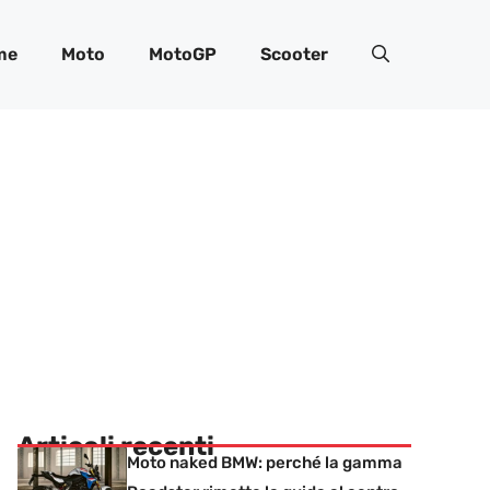
me
Moto
MotoGP
Scooter
Articoli recenti
Moto naked BMW: perché la gamma