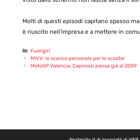
Molti di questi episodi capitano spesso ma è 
è riuscito nell’impresa e a mettere in com
Categorie
Fuorigiri
MIVV: lo scarico personale per lo scooter
MotoGP Valencia, Capirossi pensa già al 2009
Nextmoto.it di proprietà di WEB