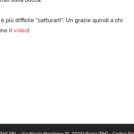
più difficile “catturarli”. Un grazie quindi a chi
une il
video
!
 365 SRL - Via Nicola Marchese 10, 00141 Roma (RM) - Codice Fisc