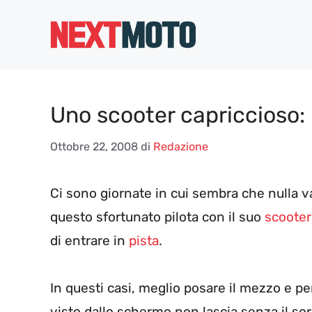
Vai
al
contenuto
Uno scooter capriccioso: 
Ottobre 22, 2008
di
Redazione
Ci sono giornate in cui sembra che nulla v
questo sfortunato pilota con il suo
scooter
di entrare in
pista
.
In questi casi, meglio posare il mezzo e p
visto dallo schermo non lascia senza il sor