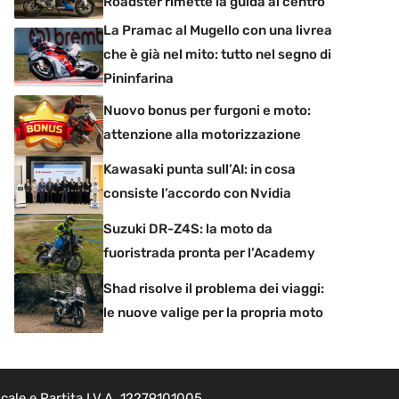
Roadster rimette la guida al centro
La Pramac al Mugello con una livrea
che è già nel mito: tutto nel segno di
Pininfarina
Nuovo bonus per furgoni e moto:
attenzione alla motorizzazione
Kawasaki punta sull’AI: in cosa
consiste l’accordo con Nvidia
Suzuki DR-Z4S: la moto da
fuoristrada pronta per l’Academy
Shad risolve il problema dei viaggi:
le nuove valige per la propria moto
ale e Partita I.V.A. 12279101005