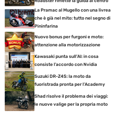
Roadster rimette la guida al centro
La Pramac al Mugello con una livrea
che è già nel mito: tutto nel segno di
Pininfarina
Nuovo bonus per furgoni e moto:
attenzione alla motorizzazione
Kawasaki punta sull’AI: in cosa
consiste l’accordo con Nvidia
Suzuki DR-Z4S: la moto da
fuoristrada pronta per l’Academy
Shad risolve il problema dei viaggi:
le nuove valige per la propria moto