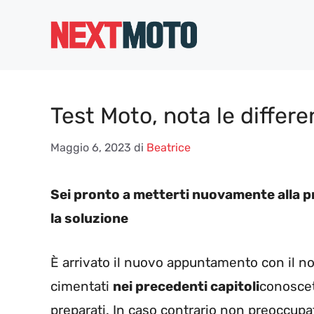
Vai
al
contenuto
Test Moto, nota le differe
Maggio 6, 2023
di
Beatrice
Sei pronto a metterti nuovamente alla pr
la soluzione
È arrivato il nuovo appuntamento con il nos
cimentati
nei precedenti capitoli
conoscet
preparati. In caso contrario non preoccupa