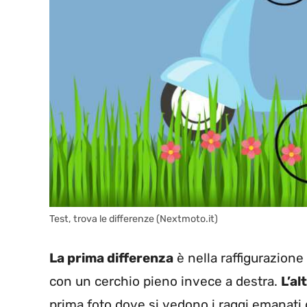
Test, trova le differenze (Nextmoto.it)
La prima differenza
è nella raffigurazione d
con un cerchio pieno invece a destra.
L’al
prima foto dove si vedono i raggi emanati 