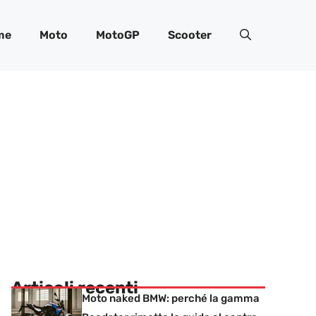
me
Moto
MotoGP
Scooter
Articoli recenti
Moto naked BMW: perché la gamma