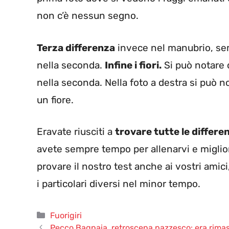
non c’è nessun segno.
Terza differenza
invece nel manubrio, sem
nella seconda.
Infine i fiori.
Si può notare 
nella seconda. Nella foto a destra si può n
un fiore.
Eravate riusciti a
trovare tutte le differe
avete sempre tempo per allenarvi e miglior
provare il nostro test anche ai vostri amici,
i particolari diversi nel minor tempo.
Categorie
Fuorigiri
Pecco Bagnaia, retroscena pazzesco: era rimast