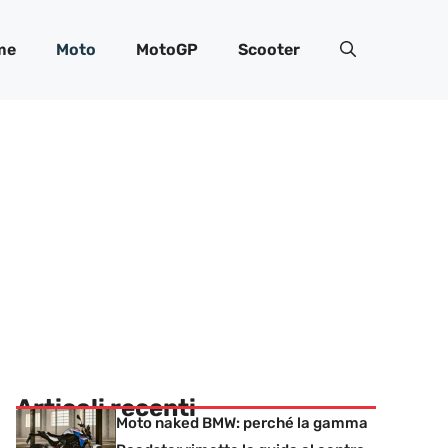
me
Moto
MotoGP
Scooter
Articoli recenti
Moto naked BMW: perché la gamma