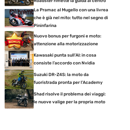
Roadster rimette la guida al centro
La Pramac al Mugello con una livrea
che è già nel mito: tutto nel segno di
Pininfarina
Nuovo bonus per furgoni e moto:
attenzione alla motorizzazione
Kawasaki punta sull’AI: in cosa
consiste l’accordo con Nvidia
Suzuki DR-Z4S: la moto da
fuoristrada pronta per l’Academy
Shad risolve il problema dei viaggi:
le nuove valige per la propria moto