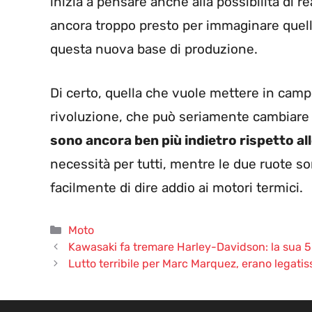
inizia a pensare anche alla possibilità di r
ancora troppo presto per immaginare quell
questa nuova base di produzione.
Di certo, quella che vuole mettere in camp
rivoluzione, che può seriamente cambiare 
sono ancora ben più indietro rispetto al
necessità per tutti, mentre le due ruote s
facilmente di dire addio ai motori termici.
Categorie
Moto
Kawasaki fa tremare Harley-Davidson: la sua 500
Lutto terribile per Marc Marquez, erano legatis