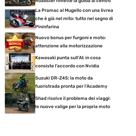
Roadster rimette la guida al centro
La Pramac al Mugello con una livrea
che è già nel mito: tutto nel segno di
Pininfarina
Nuovo bonus per furgoni e moto:
attenzione alla motorizzazione
Kawasaki punta sull’AI: in cosa
consiste l’accordo con Nvidia
Suzuki DR-Z4S: la moto da
fuoristrada pronta per l’Academy
Shad risolve il problema dei viaggi:
le nuove valige per la propria moto