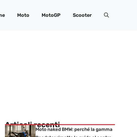
me
Moto
MotoGP
Scooter
Articoli recenti
Moto naked BMW: perché la gamma