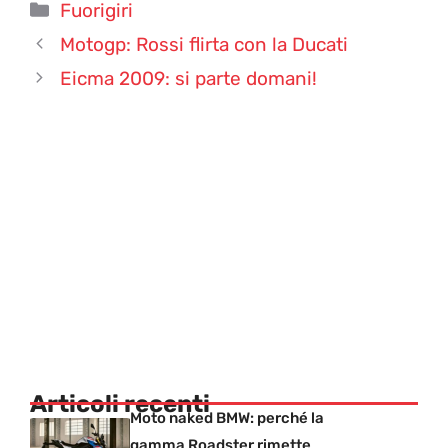
Categorie
Fuorigiri
Motogp: Rossi flirta con la Ducati
Eicma 2009: si parte domani!
Articoli recenti
Moto naked BMW: perché la
gamma Roadster rimette