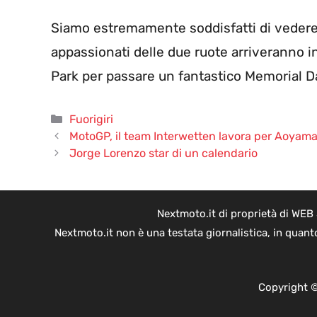
Siamo estremamente soddisfatti di vedere t
appassionati delle due ruote arriveranno in
Park per passare un fantastico Memorial Da
Categorie
Fuorigiri
MotoGP, il team Interwetten lavora per Aoyam
Jorge Lorenzo star di un calendario
Nextmoto.it di proprietà di WEB
Nextmoto.it non è una testata giornalistica, in quant
Copyright ©