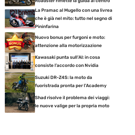
Roadster rimette la guida al centro
La Pramac al Mugello con una livrea
che è già nel mito: tutto nel segno di
Pininfarina
Nuovo bonus per furgoni e moto:
attenzione alla motorizzazione
Kawasaki punta sull’AI: in cosa
consiste l’accordo con Nvidia
Suzuki DR-Z4S: la moto da
fuoristrada pronta per l’Academy
Shad risolve il problema dei viaggi:
le nuove valige per la propria moto