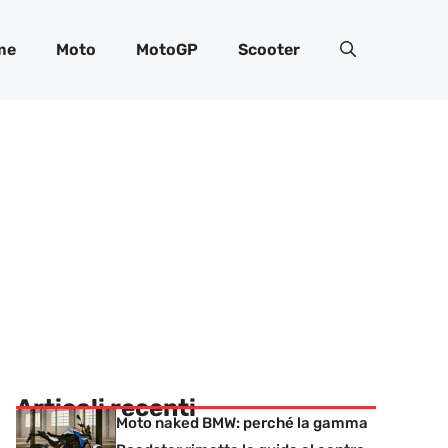
me
Moto
MotoGP
Scooter
Articoli recenti
Moto naked BMW: perché la gamma