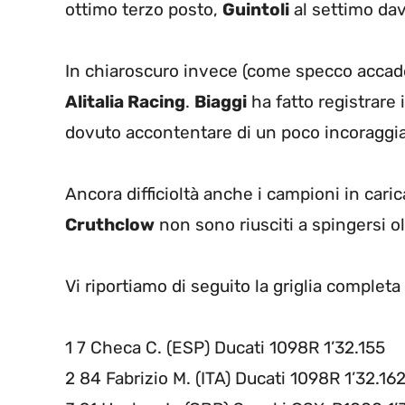
ottimo terzo posto,
Guintoli
al settimo dava
In chiaroscuro invece (come specco accade
Alitalia Racing
.
Biaggi
ha fatto registrare
dovuto accontentare di un poco incoraggi
Ancora difficioltà anche i campioni in caric
Cruthclow
non sono riusciti a spingersi ol
Vi riportiamo di seguito la griglia completa
1 7 Checa C. (ESP) Ducati 1098R 1’32.155
2 84 Fabrizio M. (ITA) Ducati 1098R 1’32.16