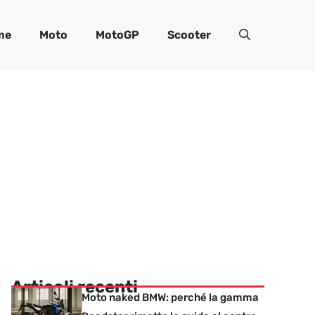
me
Moto
MotoGP
Scooter
Articoli recenti
Moto naked BMW: perché la gamma