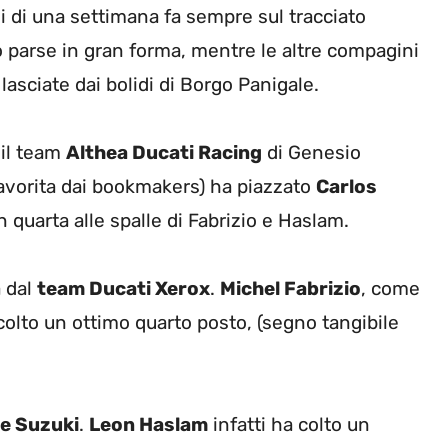
di di una settimana fa sempre sul tracciato
no parse in gran forma, mentre le altre compagini
lasciate dai bolidi di Borgo Panigale.
 il team
Althea Ducati Racing
di Genesio
 favorita dai bookmakers) ha piazzato
Carlos
n quarta alle spalle di Fabrizio e Haslam.
a dal
team Ducati Xerox
.
Michel Fabrizio
, come
olto un ottimo quarto posto, (segno tangibile
re Suzuki
.
Leon Haslam
infatti ha colto un