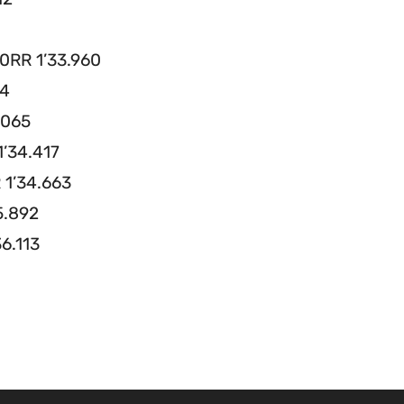
0RR 1’33.960
84
.065
1’34.417
 1’34.663
5.892
6.113