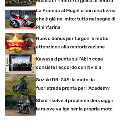
Roadster rimette la guida al centro
La Pramac al Mugello con una livrea
che è già nel mito: tutto nel segno di
Pininfarina
Nuovo bonus per furgoni e moto:
attenzione alla motorizzazione
Kawasaki punta sull’AI: in cosa
consiste l’accordo con Nvidia
Suzuki DR-Z4S: la moto da
fuoristrada pronta per l’Academy
Shad risolve il problema dei viaggi:
le nuove valige per la propria moto