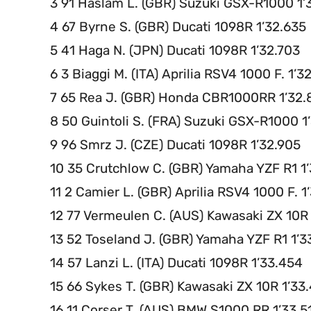
3 91 Haslam L. (GBR) Suzuki GSX-R1000 1’
4 67 Byrne S. (GBR) Ducati 1098R 1’32.635
5 41 Haga N. (JPN) Ducati 1098R 1’32.703
6 3 Biaggi M. (ITA) Aprilia RSV4 1000 F. 1’3
7 65 Rea J. (GBR) Honda CBR1000RR 1’32
8 50 Guintoli S. (FRA) Suzuki GSX-R1000 1
9 96 Smrz J. (CZE) Ducati 1098R 1’32.905
10 35 Crutchlow C. (GBR) Yamaha YZF R1 1
11 2 Camier L. (GBR) Aprilia RSV4 1000 F. 1
12 77 Vermeulen C. (AUS) Kawasaki ZX 10R
13 52 Toseland J. (GBR) Yamaha YZF R1 1’3
14 57 Lanzi L. (ITA) Ducati 1098R 1’33.454
15 66 Sykes T. (GBR) Kawasaki ZX 10R 1’33
16 11 Corser T. (AUS) BMW S1000 RR 1’33.5