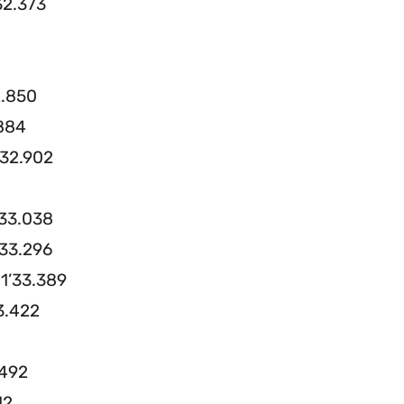
32.373
2.850
.884
’32.902
’33.038
’33.296
 1’33.389
3.422
.492
12