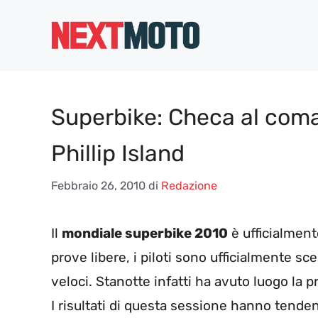
Vai
al
contenuto
Superbike: Checa al coman
Phillip Island
Febbraio 26, 2010
di
Redazione
Il
mondiale superbike 2010
è ufficialment
prove libere, i piloti sono ufficialmente sces
veloci. Stanotte infatti ha avuto luogo la p
I risultati di questa sessione hanno tende