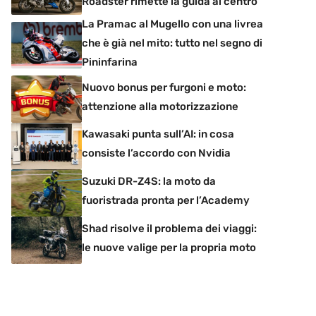
Roadster rimette la guida al centro
La Pramac al Mugello con una livrea
che è già nel mito: tutto nel segno di
Pininfarina
Nuovo bonus per furgoni e moto:
attenzione alla motorizzazione
Kawasaki punta sull’AI: in cosa
consiste l’accordo con Nvidia
Suzuki DR-Z4S: la moto da
fuoristrada pronta per l’Academy
Shad risolve il problema dei viaggi:
le nuove valige per la propria moto