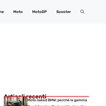
me
Moto
MotoGP
Scooter
Articoli recenti
Moto naked BMW: perché la gamma