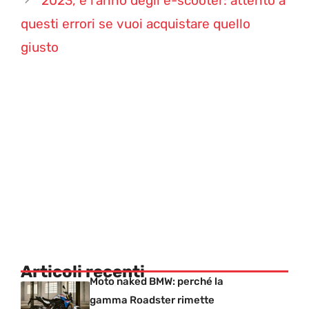
2023, è l’anno degli e-scooter: attento a
questi errori se vuoi acquistare quello
giusto
Articoli recenti
Moto naked BMW: perché la
gamma Roadster rimette