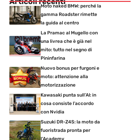
Articoli recenti
Moto naked BMW: perché la
gamma Roadster rimette
la guida al centro
La Pramac al Mugello con
una livrea che è già nel
mito: tutto nel segno di
Pininfarina
Nuovo bonus per furgoni e
moto: attenzione alla
motorizzazione
Kawasaki punta sull’AI: in
cosa consiste l’accordo
con Nvidia
Suzuki DR-Z4S: la moto da
fuoristrada pronta per
l’Academy