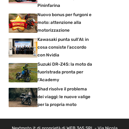
Pininfarina
Nuovo bonus per furgoni e
moto: attenzione alla
motorizzazione
Kawasaki punta sull’AI: in
cosa consiste l’accordo
con Nvidia
Suzuki DR-Z4S: la moto da
fuoristrada pronta per
l’Academy
Shad risolve il problema
dei viaggi: le nuove valige
per la propria moto
Nextmoto.it di proprietà di WEB 365 SRL - Via Nicola