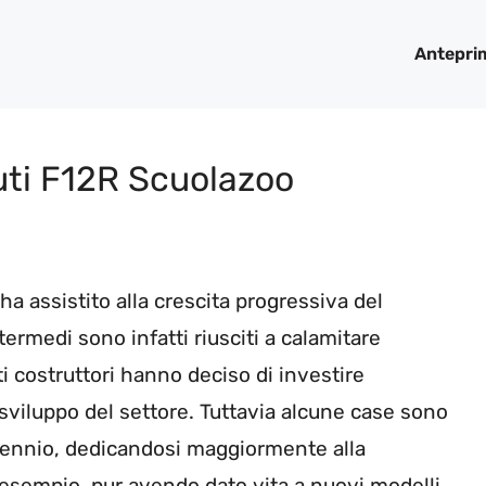
Antepri
ti F12R Scuolazoo
ha assistito alla crescita progressiva del
termedi sono infatti riusciti a calamitare
i costruttori hanno deciso di investire
sviluppo del settore. Tuttavia alcune case sono
ntennio, dedicandosi maggiormente alla
esempio, pur avendo dato vita a nuovi modelli,