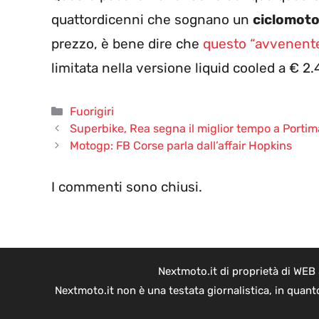
quattordicenni che sognano un
ciclomot
prezzo, è bene dire che
questo “avvenente
limitata nella versione liquid cooled a € 2.4
Categorie
Fuorigiri
Superbike, Rea segna il miglior tempo a Porti
Motogp: FB Corse parla dall’affair Hopkins
I commenti sono chiusi.
Nextmoto.it di proprietà di WEB
Nextmoto.it non è una testata giornalistica, in quant