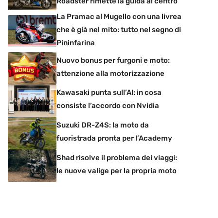
Roadster rimette la guida al centro
La Pramac al Mugello con una livrea
che è già nel mito: tutto nel segno di
Pininfarina
Nuovo bonus per furgoni e moto:
attenzione alla motorizzazione
Kawasaki punta sull’AI: in cosa
consiste l’accordo con Nvidia
Suzuki DR-Z4S: la moto da
fuoristrada pronta per l’Academy
Shad risolve il problema dei viaggi:
le nuove valige per la propria moto