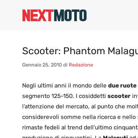
Vai
al
contenuto
Scooter: Phantom Malagu
Gennaio 25, 2010
di
Redazione
Negli ultimi anni il mondo delle
due ruote
segmento 125-150. I cosiddetti
scooter
in
l’attenzione del mercato, al punto che molt
considerevoli somme nella ricerca e nello 
rimaste fedeli al trend dell’ultimo cinqua
produzione di cinquantini. La
Malaguti
ad 