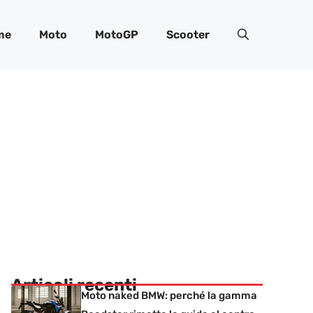
me
Moto
MotoGP
Scooter
Articoli recenti
Moto naked BMW: perché la gamma