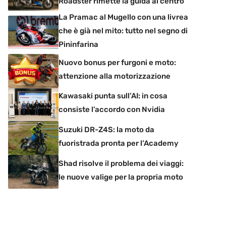
Roadster rimette la guida al centro
La Pramac al Mugello con una livrea
che è già nel mito: tutto nel segno di
Pininfarina
Nuovo bonus per furgoni e moto:
attenzione alla motorizzazione
Kawasaki punta sull’AI: in cosa
consiste l’accordo con Nvidia
Suzuki DR-Z4S: la moto da
fuoristrada pronta per l’Academy
Shad risolve il problema dei viaggi:
le nuove valige per la propria moto