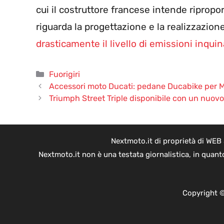
cui il costruttore francese intende ripropo
riguarda la progettazione e la realizzazion
drasticamente il livello di emissioni inquin
Categorie
Fuorigiri
Accessori moto Ducati: pedane Ducabike per 
Triumph Street Triple disponibile con un nuovo 
Nextmoto.it di proprietà di WEB
Nextmoto.it non è una testata giornalistica, in quant
Copyright ©