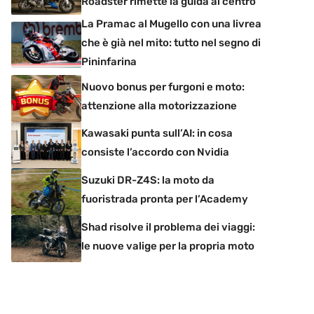
Roadster rimette la guida al centro
La Pramac al Mugello con una livrea
che è già nel mito: tutto nel segno di
Pininfarina
Nuovo bonus per furgoni e moto:
attenzione alla motorizzazione
Kawasaki punta sull’AI: in cosa
consiste l’accordo con Nvidia
Suzuki DR-Z4S: la moto da
fuoristrada pronta per l’Academy
Shad risolve il problema dei viaggi:
le nuove valige per la propria moto