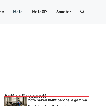
me
Moto
MotoGP
Scooter
Articoli recenti
Moto naked BMW: perché la gamma