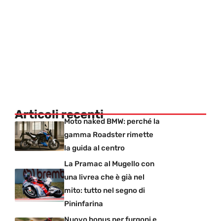
Articoli recenti
Moto naked BMW: perché la
gamma Roadster rimette
la guida al centro
La Pramac al Mugello con
una livrea che è già nel
mito: tutto nel segno di
Pininfarina
Nuovo bonus per furgoni e