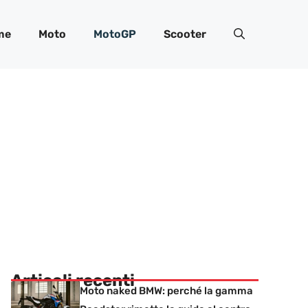
me
Moto
MotoGP
Scooter
Articoli recenti
Moto naked BMW: perché la gamma