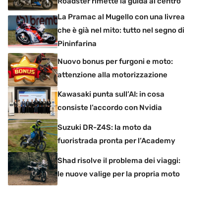
Roadster rimette la guida al centro
La Pramac al Mugello con una livrea
che è già nel mito: tutto nel segno di
Pininfarina
Nuovo bonus per furgoni e moto:
attenzione alla motorizzazione
Kawasaki punta sull’AI: in cosa
consiste l’accordo con Nvidia
Suzuki DR-Z4S: la moto da
fuoristrada pronta per l’Academy
Shad risolve il problema dei viaggi:
le nuove valige per la propria moto