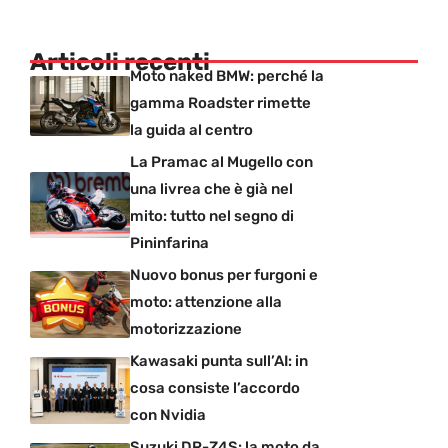
Articoli recenti
Moto naked BMW: perché la
gamma Roadster rimette
la guida al centro
La Pramac al Mugello con
una livrea che è già nel
mito: tutto nel segno di
Pininfarina
Nuovo bonus per furgoni e
moto: attenzione alla
motorizzazione
Kawasaki punta sull’AI: in
cosa consiste l’accordo
con Nvidia
Suzuki DR-Z4S: la moto da