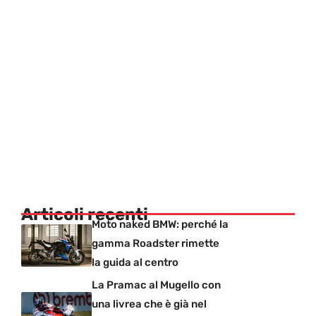
Articoli recenti
Moto naked BMW: perché la
gamma Roadster rimette
la guida al centro
La Pramac al Mugello con
una livrea che è già nel