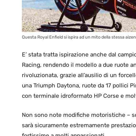
Questa Royal Enfield si ispira ad un mito della stessa aiz
E’ stata tratta ispirazione anche dal camp
Racing, rendendo il modello a due ruote a
rivoluzionata, grazie all’ausilio di un forc
una Triumph Daytona, ruote da 17 pollici Pir
con terminale idroformato HP Corse e molt
Non sono note modifiche motoristiche – sc
sarà sicuramente estremamente prestaziona
fortissime a molti appassionati.