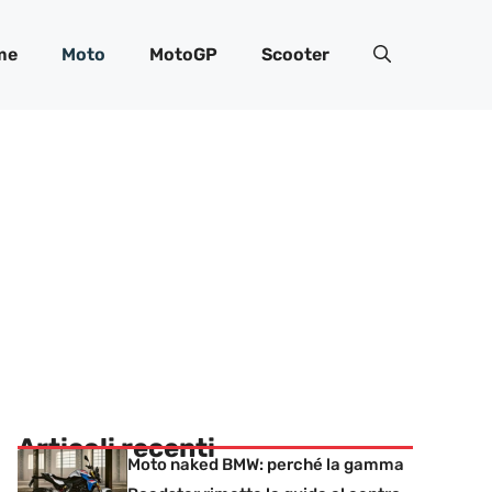
me
Moto
MotoGP
Scooter
Articoli recenti
Moto naked BMW: perché la gamma