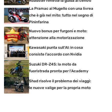
Roadster rimette la guida al centro
La Pramac al Mugello con una livrea
che è già nel mito: tutto nel segno di
Pininfarina
Nuovo bonus per furgoni e moto:
attenzione alla motorizzazione
Kawasaki punta sull’AI: in cosa
consiste l’accordo con Nvidia
Suzuki DR-Z4S: la moto da
fuoristrada pronta per l’Academy
Shad risolve il problema dei viaggi:
le nuove valige per la propria moto