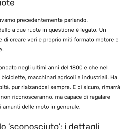
uote
i stavamo precedentemente parlando,
odello a due ruote in questione è legato. Un
 di creare veri e proprio miti formato motore e
e.
ondato negli ultimi anni del 1800 e che nel
iciclette, macchinari agricoli e industriali. Ha
ltà, pur rialzandosi sempre. E di sicuro, rimarrà
i non riconosceranno, ma capace di regalare
li amanti delle moto in generale.
o ‘sconosciuto’: i dettagli