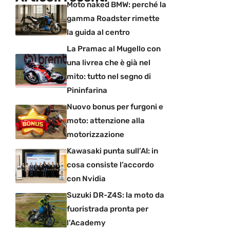
Moto naked BMW: perché la
gamma Roadster rimette
la guida al centro
La Pramac al Mugello con
una livrea che è già nel
mito: tutto nel segno di
Pininfarina
Nuovo bonus per furgoni e
moto: attenzione alla
motorizzazione
Kawasaki punta sull’AI: in
cosa consiste l’accordo
con Nvidia
Suzuki DR-Z4S: la moto da
fuoristrada pronta per
l’Academy