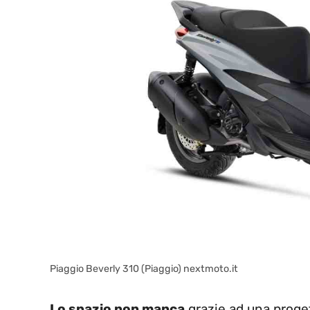
Piaggio Beverly 310 (Piaggio) nextmoto.it
Lo spazio non manca
grazie ad una proget