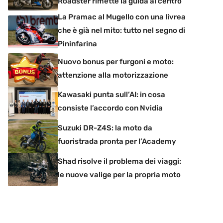
Roadster rimette la guida al centro
La Pramac al Mugello con una livrea
che è già nel mito: tutto nel segno di
Pininfarina
Nuovo bonus per furgoni e moto:
attenzione alla motorizzazione
Kawasaki punta sull’AI: in cosa
consiste l’accordo con Nvidia
Suzuki DR-Z4S: la moto da
fuoristrada pronta per l’Academy
Shad risolve il problema dei viaggi:
le nuove valige per la propria moto