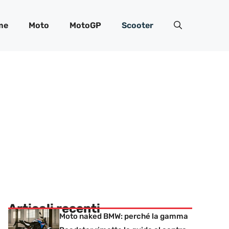
me
Moto
MotoGP
Scooter
Articoli recenti
Moto naked BMW: perché la gamma