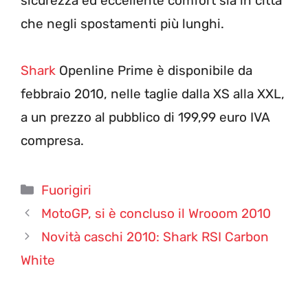
sicurezza ed eccellente comfort sia in città
che negli spostamenti più lunghi.
Shark
Openline Prime è disponibile da
febbraio 2010, nelle taglie dalla XS alla XXL,
a un prezzo al pubblico di 199,99 euro IVA
compresa.
Categorie
Fuorigiri
MotoGP, si è concluso il Wrooom 2010
Novità caschi 2010: Shark RSI Carbon
White