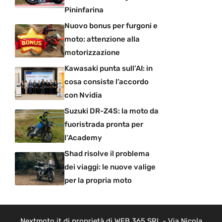
Pininfarina
Nuovo bonus per furgoni e
moto: attenzione alla
motorizzazione
Kawasaki punta sull’AI: in
cosa consiste l’accordo
con Nvidia
Suzuki DR-Z4S: la moto da
fuoristrada pronta per
l’Academy
Shad risolve il problema
dei viaggi: le nuove valige
per la propria moto
Nextmoto.it di proprietà di WEB 365 SRL - Via Nicola