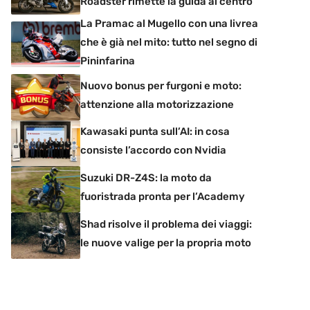
Roadster rimette la guida al centro
La Pramac al Mugello con una livrea
che è già nel mito: tutto nel segno di
Pininfarina
Nuovo bonus per furgoni e moto:
attenzione alla motorizzazione
Kawasaki punta sull’AI: in cosa
consiste l’accordo con Nvidia
Suzuki DR-Z4S: la moto da
fuoristrada pronta per l’Academy
Shad risolve il problema dei viaggi:
le nuove valige per la propria moto