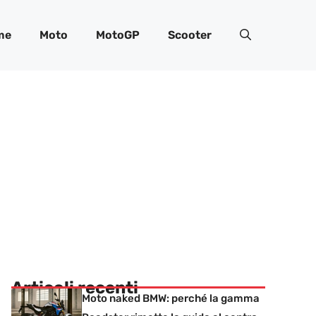
me
Moto
MotoGP
Scooter
Articoli recenti
Moto naked BMW: perché la gamma