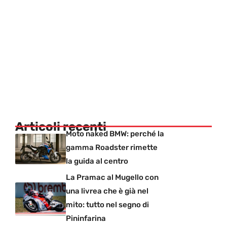
Articoli recenti
Moto naked BMW: perché la
gamma Roadster rimette
la guida al centro
La Pramac al Mugello con
una livrea che è già nel
mito: tutto nel segno di
Pininfarina