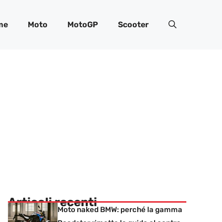
me
Moto
MotoGP
Scooter
Articoli recenti
Moto naked BMW: perché la gamma