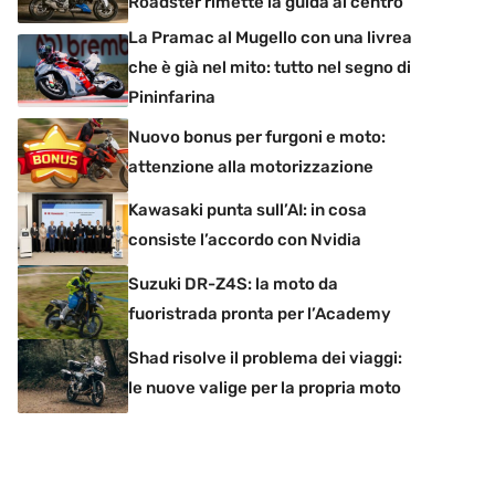
Roadster rimette la guida al centro
La Pramac al Mugello con una livrea
che è già nel mito: tutto nel segno di
Pininfarina
Nuovo bonus per furgoni e moto:
attenzione alla motorizzazione
Kawasaki punta sull’AI: in cosa
consiste l’accordo con Nvidia
Suzuki DR-Z4S: la moto da
fuoristrada pronta per l’Academy
Shad risolve il problema dei viaggi:
le nuove valige per la propria moto