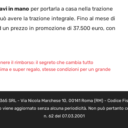
avi in mano
per portarla a casa nella trazione
uò avere la trazione integrale. Fino al mese di
d un prezzo in promozione di 37.500 euro, con
nere il rimborso: il segreto che cambia tutto
ima e super regalo, stesse condizioni per un grande
 365 SRL - Via Nicola Marchese 10, 00141 Roma (RM) - Codice Fisc
o viene aggiornato senza alcuna periodicità. Non può pertanto co
n. 62 del 07.03.2001