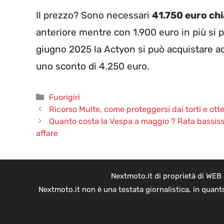
Il prezzo? Sono necessari
41.750 euro chi
anteriore mentre con 1.900 euro in più si p
giugno 2025 la Actyon si può acquistare a
uno sconto di 4.250 euro.
Categorie
Fuorigiri
Ricorso Multe, come proteggersi dai torti e otte
Quanto costa la Vespa a maggio ? Rata bassiss
affare
Nextmoto.it di proprietà di WEB
Nextmoto.it non è una testata giornalistica, in quant