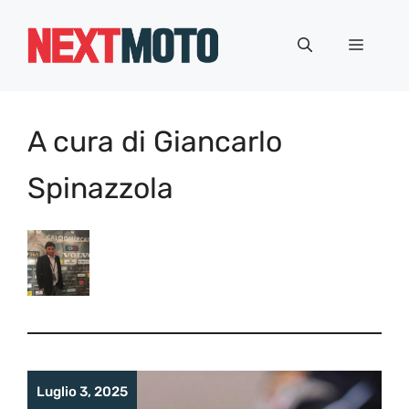
Vai
al
Menu
contenuto
A cura di Giancarlo
Spinazzola
Luglio 3, 2025