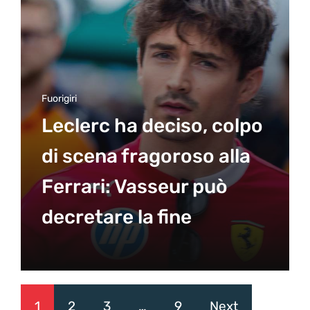
Fuorigiri
Leclerc ha deciso, colpo
di scena fragoroso alla
Ferrari: Vasseur può
decretare la fine
1
2
3
…
9
Next