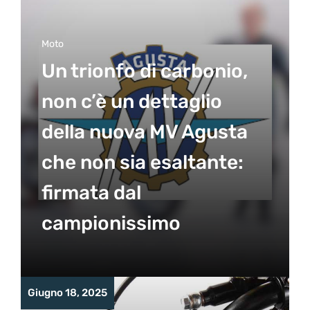
Moto
Un trionfo di carbonio,
non c’è un dettaglio
della nuova MV Agusta
che non sia esaltante:
firmata dal
campionissimo
Giugno 18, 2025