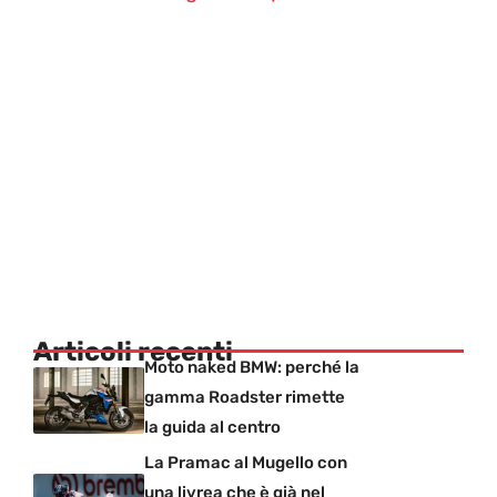
Articoli recenti
Moto naked BMW: perché la
gamma Roadster rimette
la guida al centro
La Pramac al Mugello con
una livrea che è già nel