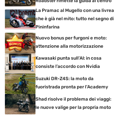
Roadster rimette la guida al centro
La Pramac al Mugello con una livrea
che è già nel mito: tutto nel segno di
Pininfarina
Nuovo bonus per furgoni e moto:
attenzione alla motorizzazione
Kawasaki punta sull’AI: in cosa
consiste l’accordo con Nvidia
Suzuki DR-Z4S: la moto da
fuoristrada pronta per l’Academy
Shad risolve il problema dei viaggi:
le nuove valige per la propria moto