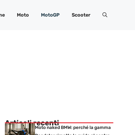
me
Moto
MotoGP
Scooter
Articoli recenti
Moto naked BMW: perché la gamma