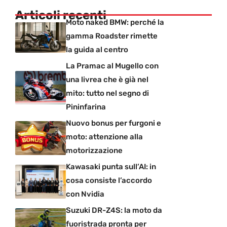
Articoli recenti
Moto naked BMW: perché la
gamma Roadster rimette
la guida al centro
La Pramac al Mugello con
una livrea che è già nel
mito: tutto nel segno di
Pininfarina
Nuovo bonus per furgoni e
moto: attenzione alla
motorizzazione
Kawasaki punta sull’AI: in
cosa consiste l’accordo
con Nvidia
Suzuki DR-Z4S: la moto da
fuoristrada pronta per