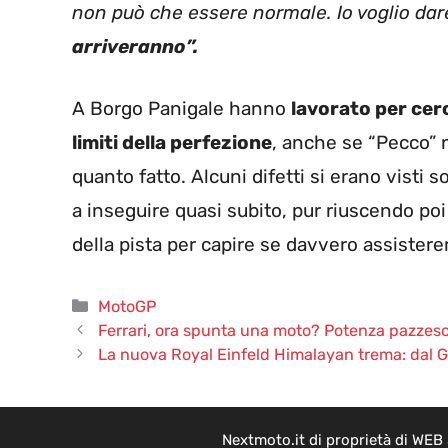
non può che essere normale. Io voglio dar
arriveranno”.
A Borgo Panigale hanno
lavorato per cerc
limiti della perfezione
, anche se “Pecco” 
quanto fatto. Alcuni difetti si erano visti s
a inseguire quasi subito, pur riuscendo po
della pista per capire se davvero assister
Categorie
MotoGP
Ferrari, ora spunta una moto? Potenza pazzesc
La nuova Royal Einfeld Himalayan trema: dal Gia
Nextmoto.it di proprietà di WEB