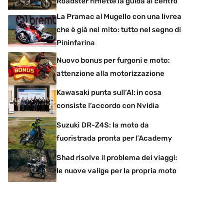
Roadster rimette la guida al centro
La Pramac al Mugello con una livrea
che è già nel mito: tutto nel segno di
Pininfarina
Nuovo bonus per furgoni e moto:
attenzione alla motorizzazione
Kawasaki punta sull’AI: in cosa
consiste l’accordo con Nvidia
Suzuki DR-Z4S: la moto da
fuoristrada pronta per l’Academy
Shad risolve il problema dei viaggi:
le nuove valige per la propria moto