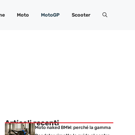
me
Moto
MotoGP
Scooter
Articoli recenti
Moto naked BMW: perché la gamma