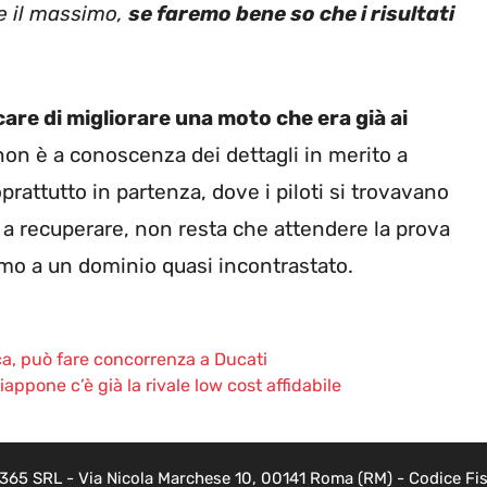
e il massimo,
se faremo bene so che i risultati
are di migliorare una moto che era già ai
non è a conoscenza dei dettagli in merito a
oprattutto in partenza, dove i piloti si trovavano
i a recuperare, non resta che attendere la prova
emo a un dominio quasi incontrastato.
a, può fare concorrenza a Ducati
ppone c’è già la rivale low cost affidabile
 365 SRL - Via Nicola Marchese 10, 00141 Roma (RM) - Codice Fisc