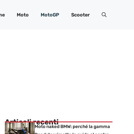
me
Moto
MotoGP
Scooter
Articoli recenti
Moto naked BMW: perché la gamma