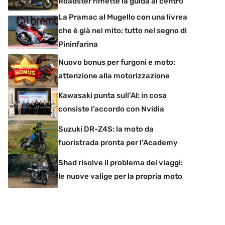
Roadster rimette la guida al centro
La Pramac al Mugello con una livrea
che è già nel mito: tutto nel segno di
Pininfarina
Nuovo bonus per furgoni e moto:
attenzione alla motorizzazione
Kawasaki punta sull’AI: in cosa
consiste l’accordo con Nvidia
Suzuki DR-Z4S: la moto da
fuoristrada pronta per l’Academy
Shad risolve il problema dei viaggi:
le nuove valige per la propria moto