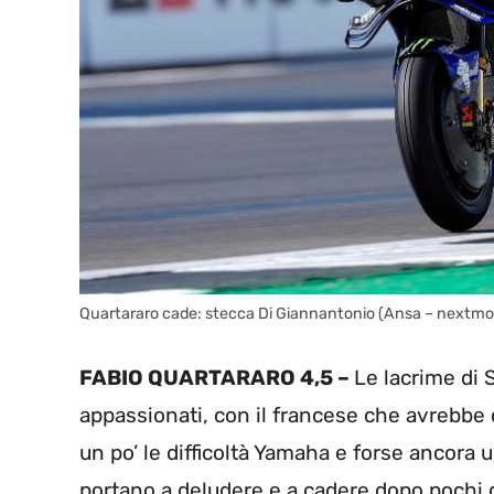
Quartararo cade: stecca Di Giannantonio (Ansa – nextmot
FABIO QUARTARARO 4,5 –
Le lacrime di 
appassionati, con il francese che avrebbe d
un po’ le difficoltà Yamaha e forse ancora 
portano a deludere e a cadere dopo pochi g