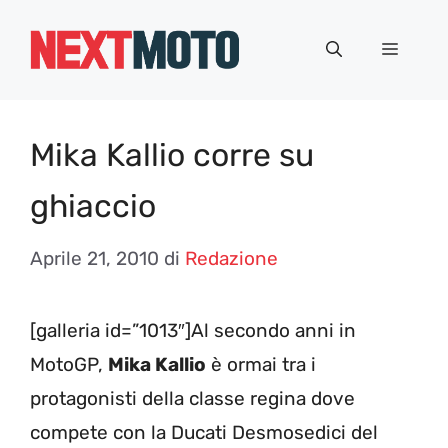
Vai
al
Menu
contenuto
Mika Kallio corre su
ghiaccio
Aprile 21, 2010
di
Redazione
[galleria id=”1013″]Al secondo anni in
MotoGP,
Mika Kallio
è ormai tra i
protagonisti della classe regina dove
compete con la Ducati Desmosedici del