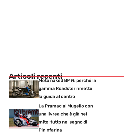
Articoli recenti
Moto naked BMW: perché la
gamma Roadster rimette
la guida al centro
La Pramac al Mugello con
una livrea che è già nel
mito: tutto nel segno di
Pininfarina