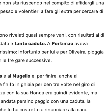
 non sta riuscendo nel compito di affidargli una
esso e volentieri a fare gli extra per cercare di
sono rivelati quasi sempre vani, con risultati al di
idato e
tante cadute.
A
Portimao
aveva
ssimo: infortunio per lui e per Oliveira, pioggia
er le tre gare successive.
s
e al
Mugello
e, per finire, anche al
a finito in ghiaia per ben tre volte nel giro di
za con la sua Honda era quindi evidente, ma
andata persino peggio con una caduta, la
he lo ha costretto a rinunciare alla gara.