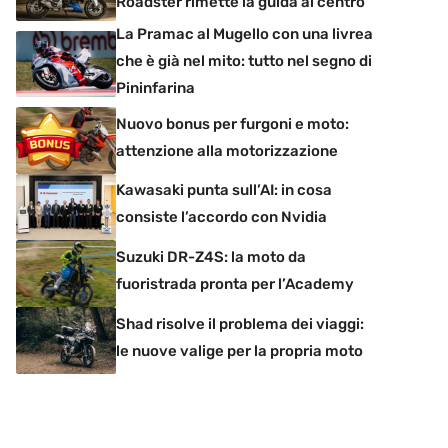
Roadster rimette la guida al centro
La Pramac al Mugello con una livrea
che è già nel mito: tutto nel segno di
Pininfarina
Nuovo bonus per furgoni e moto:
attenzione alla motorizzazione
Kawasaki punta sull’AI: in cosa
consiste l’accordo con Nvidia
Suzuki DR-Z4S: la moto da
fuoristrada pronta per l’Academy
Shad risolve il problema dei viaggi:
le nuove valige per la propria moto