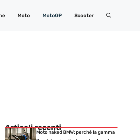
me
Moto
MotoGP
Scooter
Articoli recenti
Moto naked BMW: perché la gamma