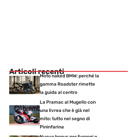
Articoli recenti
Moto naked BMW: perché la
gamma Roadster rimette
la guida al centro
La Pramac al Mugello con
una livrea che è già nel
mito: tutto nel segno di
Pininfarina
Nuovo bonus per furgoni e