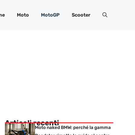
me
Moto
MotoGP
Scooter
Articoli recenti
Moto naked BMW: perché la gamma