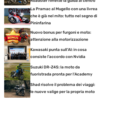
Roadster rimette la guida al centro
La Pramac al Mugello con una livrea
che è già nel mito: tutto nel segno di
Pininfarina
Nuovo bonus per furgoni e moto:
attenzione alla motorizzazione
Kawasaki punta sull’AI: in cosa
consiste l’accordo con Nvidia
Suzuki DR-Z4S: la moto da
fuoristrada pronta per l’Academy
Shad risolve il problema dei viaggi:
le nuove valige per la propria moto