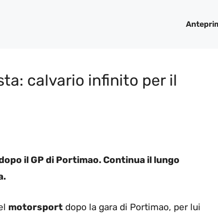
Antepri
a: calvario infinito per il
opo il GP di Portimao. Continua il lungo
a.
el
motorsport
dopo la gara di Portimao, per lui