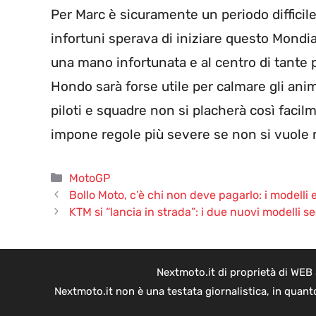
Per Marc è sicuramente un periodo difficile
infortuni sperava di iniziare questo Mondia
una mano infortunata e al centro di tante
Hondo sarà forse utile per calmare gli anim
piloti e squadre non si placherà così facilm
impone regole più severe se non si vuole 
Categorie
MotoGP
Bollo Moto, c’è chi non deve pagarlo: i modelli 
KTM si “lancia in strada”: i due nuovi modelli 
Nextmoto.it di proprietà di WEB
Nextmoto.it non è una testata giornalistica, in quant