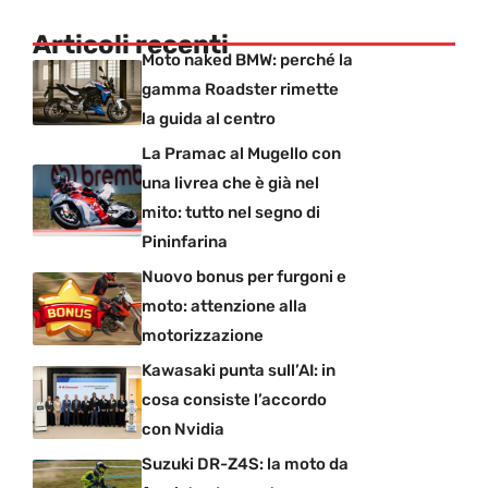
Articoli recenti
Moto naked BMW: perché la
gamma Roadster rimette
la guida al centro
La Pramac al Mugello con
una livrea che è già nel
mito: tutto nel segno di
Pininfarina
Nuovo bonus per furgoni e
moto: attenzione alla
motorizzazione
Kawasaki punta sull’AI: in
cosa consiste l’accordo
con Nvidia
Suzuki DR-Z4S: la moto da