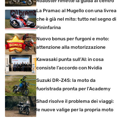
Roadster rimette la guida al centro
La Pramac al Mugello con una livrea
che è già nel mito: tutto nel segno di
Pininfarina
Nuovo bonus per furgoni e moto:
attenzione alla motorizzazione
Kawasaki punta sull’AI: in cosa
consiste l’accordo con Nvidia
Suzuki DR-Z4S: la moto da
fuoristrada pronta per l’Academy
Shad risolve il problema dei viaggi:
le nuove valige per la propria moto