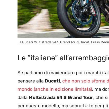
La Ducati Multistrada V4 S Grand Tour (Ducati Press Medi
Le “italiane” all’arrembaggi
Se parliamo di maxienduro poi i marchi ital
pensare alla
Ducati
,
che non solo sforna de
mondo (anche in edizione limitata)
, ma dom
dalla
Multistrada V4 S Grand Tour
, che s
per questo modello, ma soprattutto per gli