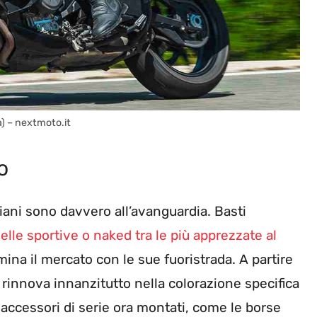
a) – nextmoto.it
o
iani sono davvero all’avanguardia. Basti
lle sportive o naked tra le più apprezzate al
ina il mercato con le sue fuoristrada. A partire
i rinnova innanzitutto nella colorazione specifica
 accessori di serie ora montati, come le borse