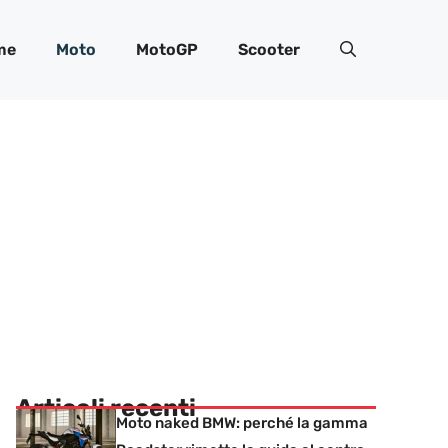
me
Moto
MotoGP
Scooter
Articoli recenti
Moto naked BMW: perché la gamma